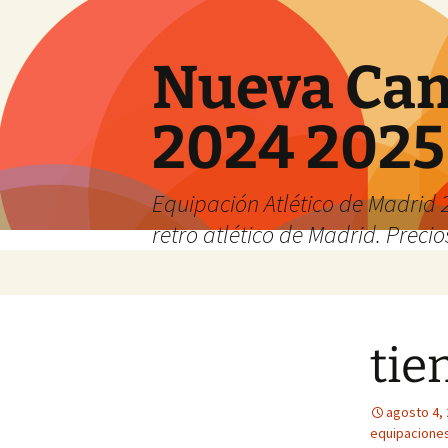
Nueva Cam
2024 2025
Equipación Atlético de Madrid 2
retro atlético de Madrid. Preci
Saltar
al
contenido
tie
agosto 4,
equipaciones