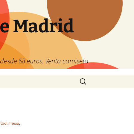
de Madrid
s desde 68 euros. Venta camiseta
Buscar:
utbol messi
,