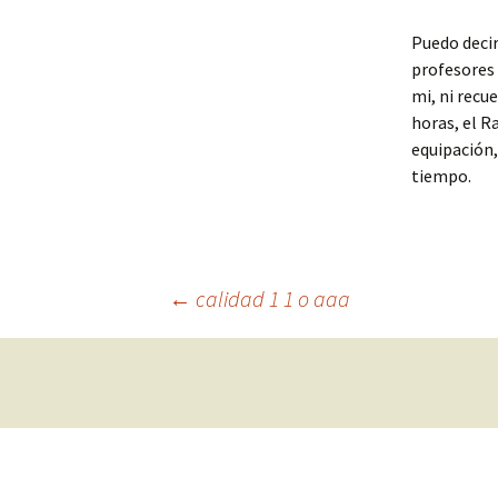
Puedo deci
profesores 
mi, ni recu
horas, el R
equipación,
tiempo.
Navegación
←
calidad 1 1 o aaa
de
entradas