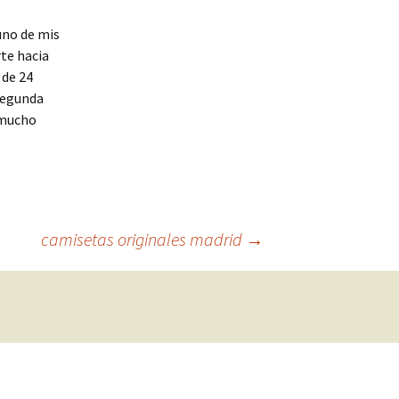
uno de mis
rte hacia
 de 24
 segunda
 mucho
camisetas originales madrid
→