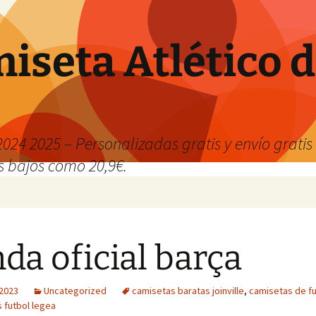
iseta Atlético 
024 2025 – Personalizadas gratis y envío grati
os bajos como 20,9€.
nda oficial barça
 2023
Uncategorized
camisetas baratas joinville
,
camisetas de f
 futbol legea