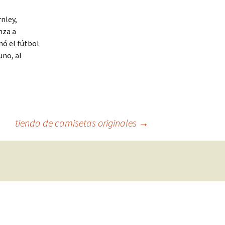
rnley,
nza a
nó el fútbol
uno, al
tienda de camisetas originales
→