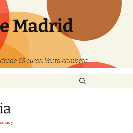
de Madrid
s desde 68 euros. Venta camiseta
Buscar:
ia
setas y