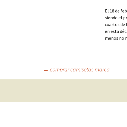
El 18 de fe
siendo el p
cuartos de 
en esta déc
menos no m
Navegación
←
comprar camisetas marca
de
entradas