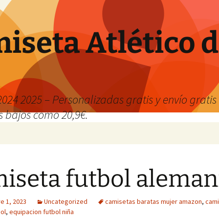
iseta Atlético 
024 2025 – Personalizadas gratis y envío grati
os bajos como 20,9€.
iseta futbol aleman
e 1, 2023
Uncategorized
camisetas baratas mujer amazon
,
cami
ol
,
equipacion futbol niña