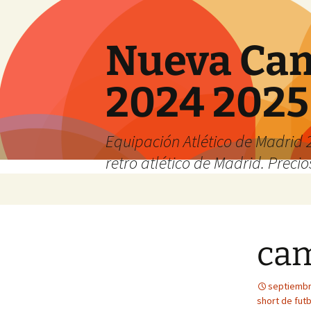
Nueva Cam
2024 2025
Equipación Atlético de Madrid 2
retro atlético de Madrid. Preci
Saltar
al
contenido
cam
septiembr
short de futb