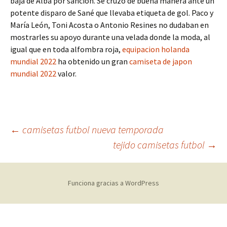
baja de Alba por sanción. Se cruzó de buena manera ante un
potente disparo de Sané que llevaba etiqueta de gol. Paco y
María León, Toni Acosta o Antonio Resines no dudaban en
mostrarles su apoyo durante una velada donde la moda, al
igual que en toda alfombra roja,
equipacion holanda
mundial 2022
ha obtenido un gran
camiseta de japon
mundial 2022
valor.
Navegación
←
camisetas futbol nueva temporada
tejido camisetas futbol
→
de
Funciona gracias a WordPress
entradas