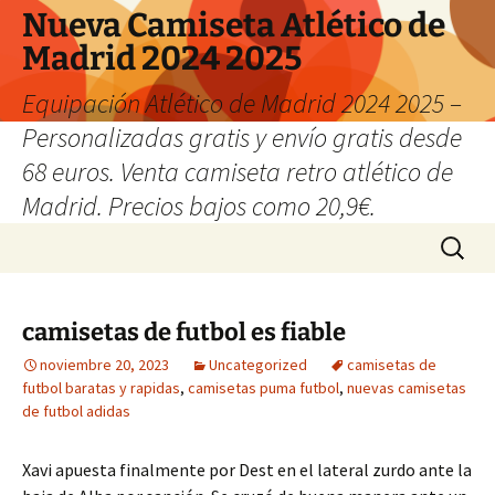
Nueva Camiseta Atlético de
Madrid 2024 2025
Equipación Atlético de Madrid 2024 2025 –
Personalizadas gratis y envío gratis desde
68 euros. Venta camiseta retro atlético de
Madrid. Precios bajos como 20,9€.
Saltar
Buscar:
al
contenido
camisetas de futbol es fiable
noviembre 20, 2023
Uncategorized
camisetas de
futbol baratas y rapidas
,
camisetas puma futbol
,
nuevas camisetas
de futbol adidas
Xavi apuesta finalmente por Dest en el lateral zurdo ante la