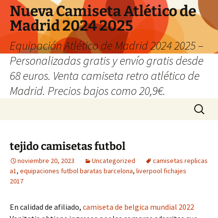
Nueva Camiseta Atlético de
Madrid 2024 2025
Equipación Atlético de Madrid 2024 2025 –
Personalizadas gratis y envío gratis desde
68 euros. Venta camiseta retro atlético de
Madrid. Precios bajos como 20,9€.
Saltar
Buscar:
al
contenido
tejido camisetas futbol
noviembre 20, 2023
Uncategorized
camisetas replicas
a1
,
equipaciones futbol baratas barcelona
,
liverpool fichajes
2017
En calidad de afiliado,
camiseta de belgica mundial 2022