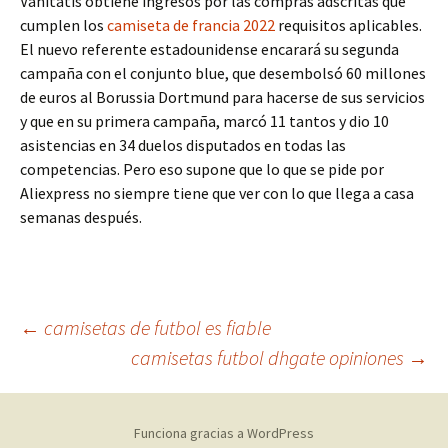
Vanitatis obtiene ingresos por las compras adscritas que
cumplen los
camiseta de francia 2022
requisitos aplicables.
El nuevo referente estadounidense encarará su segunda
campaña con el conjunto blue, que desembolsó 60 millones
de euros al Borussia Dortmund para hacerse de sus servicios
y que en su primera campaña, marcó 11 tantos y dio 10
asistencias en 34 duelos disputados en todas las
competencias. Pero eso supone que lo que se pide por
Aliexpress no siempre tiene que ver con lo que llega a casa
semanas después.
Navegación
←
camisetas de futbol es fiable
camisetas futbol dhgate opiniones
→
de
Funciona gracias a WordPress