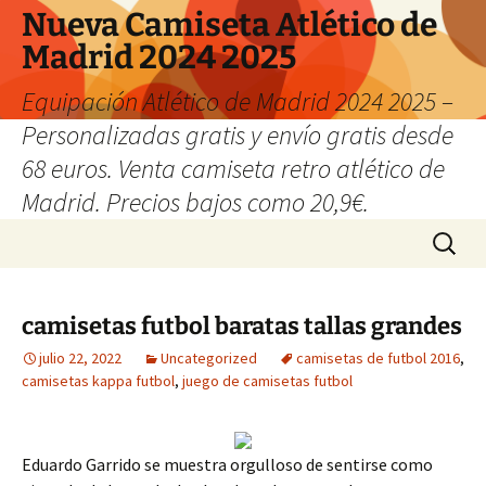
Nueva Camiseta Atlético de
Madrid 2024 2025
Equipación Atlético de Madrid 2024 2025 –
Personalizadas gratis y envío gratis desde
68 euros. Venta camiseta retro atlético de
Madrid. Precios bajos como 20,9€.
Saltar
Buscar:
al
contenido
camisetas futbol baratas tallas grandes
julio 22, 2022
Uncategorized
camisetas de futbol 2016
,
camisetas kappa futbol
,
juego de camisetas futbol
Eduardo Garrido se muestra orgulloso de sentirse como