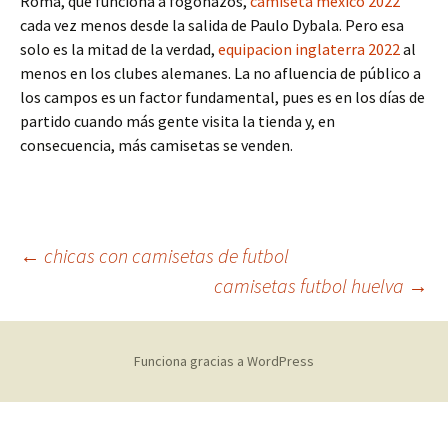
Roma, que funciona a fogonazos,
camiseta mexico 2022
cada vez menos desde la salida de Paulo Dybala. Pero esa
solo es la mitad de la verdad,
equipacion inglaterra 2022
al
menos en los clubes alemanes. La no afluencia de público a
los campos es un factor fundamental, pues es en los días de
partido cuando más gente visita la tienda y, en
consecuencia, más camisetas se venden.
Navegación
←
chicas con camisetas de futbol
camisetas futbol huelva
→
de
Funciona gracias a WordPress
entradas