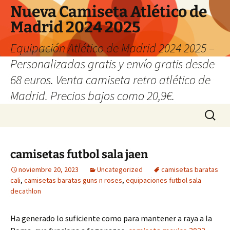
Nueva Camiseta Atlético de
Madrid 2024 2025
Equipación Atlético de Madrid 2024 2025 –
Personalizadas gratis y envío gratis desde
68 euros. Venta camiseta retro atlético de
Madrid. Precios bajos como 20,9€.
Saltar
Buscar:
al
contenido
camisetas futbol sala jaen
noviembre 20, 2023
Uncategorized
camisetas baratas
cali
,
camisetas baratas guns n roses
,
equipaciones futbol sala
decathlon
Ha generado lo suficiente como para mantener a raya a la