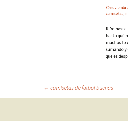
noviembre
camisetas
,
m
R. Yo hasta 
hasta qué n
muchos lo e
sumando y d
que es des
Navegación
←
camisetas de futbol buenas
de
entradas