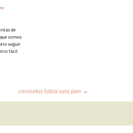
ro
entas de
s que somos
iero seguir
tro fácil
camisetas futbol sala jaen
→