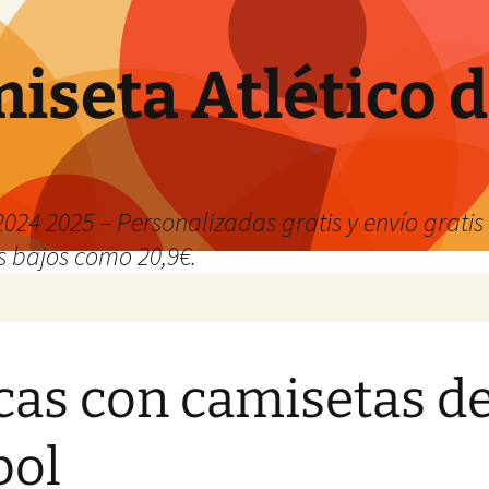
iseta Atlético 
024 2025 – Personalizadas gratis y envío grati
os bajos como 20,9€.
cas con camisetas d
bol