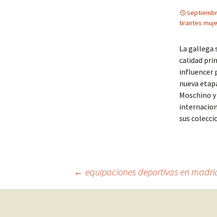
septiembr
tirantes muje
La gallega 
calidad pri
influencer 
nueva etapa
Moschino y 
internacion
sus colecci
Navegación
←
equipaciones deportivas en madri
de