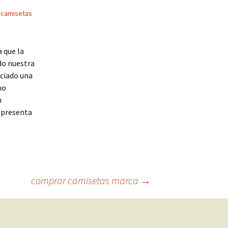
 camisetas
 que la
do nuestra
iciado una
mo
n
, presenta
comprar camisetas marca
→