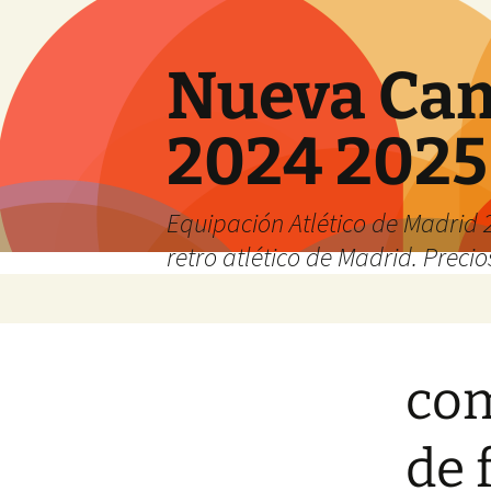
Nueva Cam
2024 2025
Equipación Atlético de Madrid 2
retro atlético de Madrid. Preci
Saltar
al
contenido
com
de 