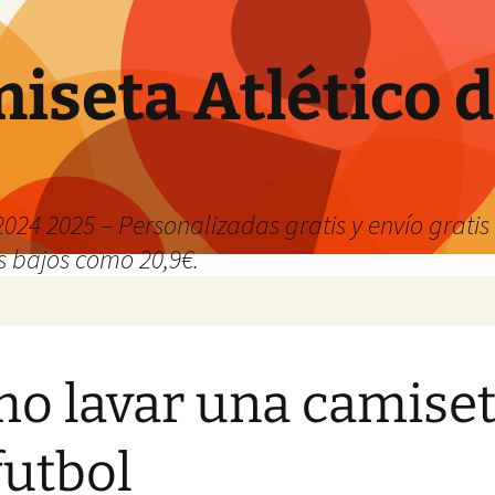
iseta Atlético 
024 2025 – Personalizadas gratis y envío grati
os bajos como 20,9€.
o lavar una camise
futbol