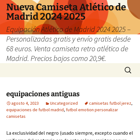
Nueva Camiseta Atlético de
Madrid 2024 2025
Equipación Atlético de Madrid 2024 2025 –
Personalizadas gratis y envío gratis desde
68 euros. Venta camiseta retro atlético de
Madrid. Precios bajos como 20,9€.
Saltar
Buscar:
al
contenido
equipaciones antiguas
agosto 4, 2023
Uncategorized
camisetas futbol jerez
,
equipaciones de futbol madrid
,
futbol emotion personalizar
camisetas
La exclusividad del negro (usado siempre, excepto cuando el