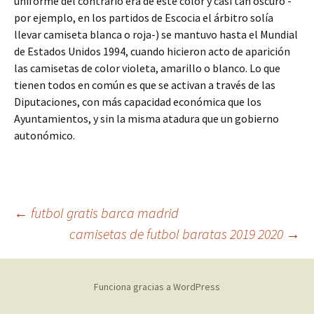
uniforme del contrario era de este color y casi tan oscuro -
por ejemplo, en los partidos de Escocia el árbitro solía
llevar camiseta blanca o roja-) se mantuvo hasta el Mundial
de Estados Unidos 1994, cuando hicieron acto de aparición
las camisetas de color violeta, amarillo o blanco. Lo que
tienen todos en común es que se activan a través de las
Diputaciones, con más capacidad económica que los
Ayuntamientos, y sin la misma atadura que un gobierno
autonómico.
Navegación
←
futbol gratis barca madrid
camisetas de futbol baratas 2019 2020
→
de
Funciona gracias a WordPress
entradas