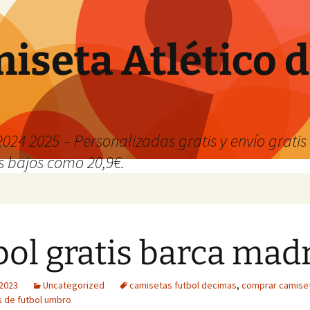
iseta Atlético 
024 2025 – Personalizadas gratis y envío grati
os bajos como 20,9€.
bol gratis barca mad
 2023
Uncategorized
camisetas futbol decimas
,
comprar camise
 de futbol umbro