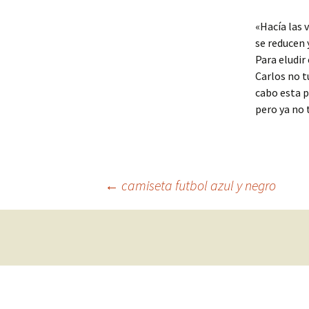
«Hacía las 
se reducen 
Para eludir
Carlos no t
cabo esta 
pero ya no t
Navegación
←
camiseta futbol azul y negro
de
entradas