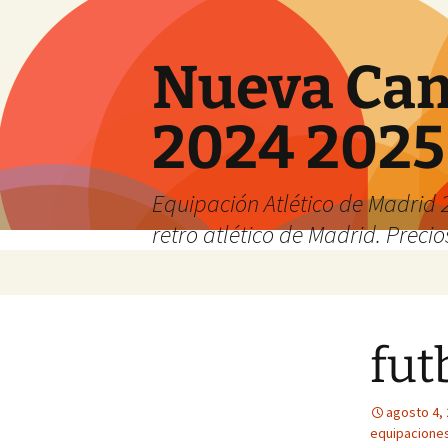
Nueva Cam
2024 2025
Equipación Atlético de Madrid 2
retro atlético de Madrid. Preci
Saltar
al
contenido
fut
agosto 4,
equipaciones