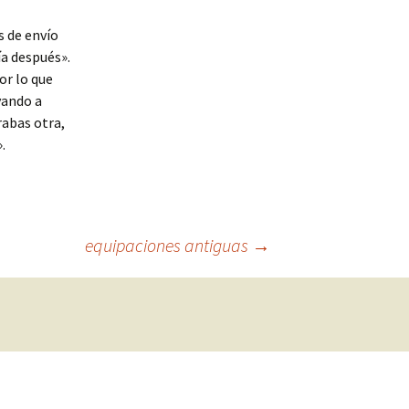
s de envío
ía después».
or lo que
vando a
abas otra,
.
equipaciones antiguas
→