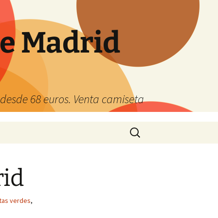
de Madrid
s desde 68 euros. Venta camiseta
Buscar:
rid
tas verdes
,