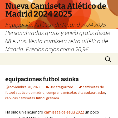
Nueva Camiseta Atlético de
Madrid 2024 2025
Equipación Atlético de Madrid 2024 2025 –
Personalizadas gratis y envío gratis desde
68 euros. Venta camiseta retro atlético de
Madrid. Precios bajos como 20,9€.
Saltar
Buscar:
al
contenido
equipaciones futbol asioka
noviembre 20, 2023
Uncategorized
camisetas de
futbol atletico de madrid
,
comprar camisetas altsasukoak aske
,
replicas camisetas futbol granada
Ha sido un encuentro
camiseta de eeuu 2022
un poco