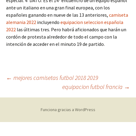
especial. 4′ DATO. Es el 14º encuentro de un equipo español
ante un italiano en una gran final europea, con los
españoles ganando en nueve de las 13 anteriores,
camiseta
alemania 2022
incluyendo
equipacion seleccion española
2022
las últimas tres. Pero habrá aficionados que harán un
cordón de protesta alrededor de todo el campo con la
intención de acceder en el minuto 19 de partido.
Navegación
←
mejores camisetas futbol 2018 2019
equipacion futbol francia
→
de
Funciona gracias a WordPress
entradas