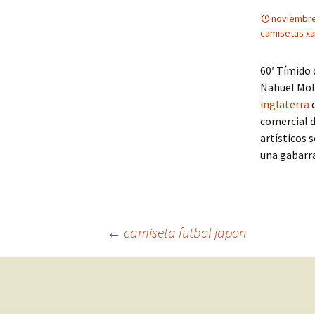
noviembre
camisetas x
60′ Tímido 
Nahuel Mol
inglaterra
c
comercial d
artísticos 
una gabarr
Navegación
←
camiseta futbol japon
de