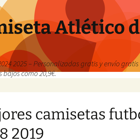
iseta Atlético 
024 2025 – Personalizadas gratis y envío grati
os bajos como 20,9€.
ores camisetas futb
8 2019