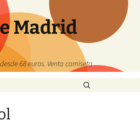
de Madrid
s desde 68 euros. Venta camiseta
Buscar:
ol