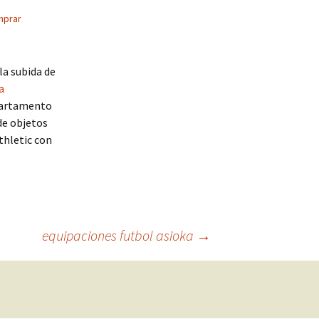
mprar
la subida de
a
epartamento
de objetos
thletic con
equipaciones futbol asioka
→